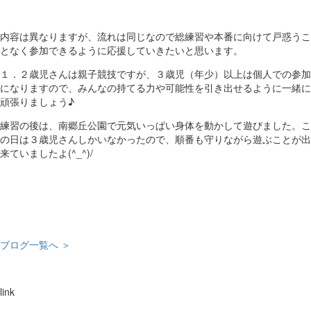
内容は異なりますが、流れは同じなので総練習や本番に向けて戸惑うこ
となく参加できるように応援していきたいと思います。
１．２歳児さんは親子競技ですが、３歳児（年少）以上は個人での参加
になりますので、みんなの持てる力や可能性を引き出せるように一緒に
頑張りましょう♪
練習の後は、南郷丘公園で元気いっぱい身体を動かして遊びました。こ
の日は３歳児さんしかいなかったので、順番も守りながら遊ぶことが出
来ていましたよ(^_^)/
ブログ一覧へ ＞
link