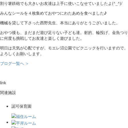
割り箸鉄砲でも大きいお友達は上手に使いこなせていましたよ(^_^)/
みんなシールを４枚集めておやつにわたあめを食べました♪
機械を貸して下さった西野先生、本当にありがとうございました。
おやつ後も、まだまだ遊び足りない子ども達。射的、輪投げ、金魚つり
に何度も挑戦してお友達と楽しく遊びました。
明日は天気が心配ですが、モエレ沼公園でピクニックを行いますので、
よろしくお願いします。
ブログ一覧へ ＞
link
関連施設
認可保育園