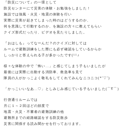
『防災について』の一環として
防災センターにて災害の体験・お勉強をしました！
施設では強風・火災・地震の体験を行い
実際に災害が起きてしまった時のはどうするのか、
何を意識して行動するのか、を施設の方々に教えてもらい
クイズ形式だったり、ビデオを見たりしました。
『おはしも』ってなーんだ？のクイズに対しては
ルームで避難訓練をした際にも必ず確認をしているからか
しっかりと答えられる子が多かったです(^^♪
様々な体験の中で「怖い…」と感じてしまう子もいましたが
最後には実際に出動する消防車、救急車を見て
隊員の人がかっこよく敬礼をしてくれてみんなニコニコ(*’▽’)
「かっこいいなあ…♡」としみじみ感じている子もいました(⌒∇⌒)
行啓通りルームでは
月に１～２回ほどの頻度で
地震・火災・不審者の避難訓練の他
避難所までの経路確認をする防災散歩
災害に関係する読み聞かせを行っております。